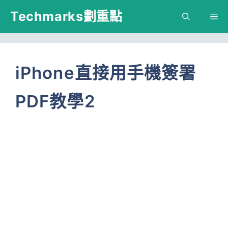
跳
Techmarks劃重點
M
至
主
要
iPhone直接用手機簽署
內
PDF教學2
容