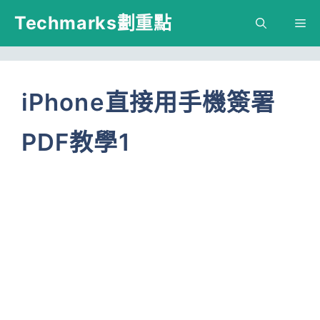
跳
Techmarks劃重點
M
至
主
要
iPhone直接用手機簽署
內
PDF教學1
容