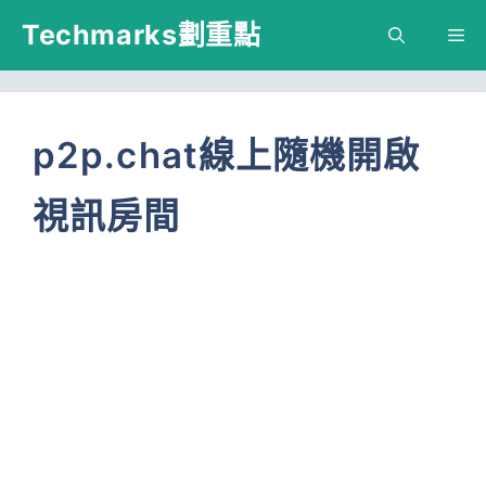
跳
Techmarks劃重點
M
至
主
要
p2p.chat線上隨機開啟
內
視訊房間
容