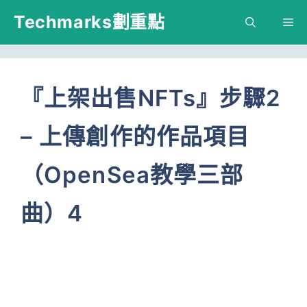
跳
Techmarks劃重點
M
至
主
要
『上架出售NFTs』步驟2
內
– 上傳創作的作品項目
容
（OpenSea教學三部
曲）4