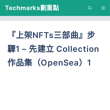
跳
Techmarks劃重點
M
至
主
要
『上架NFTs三部曲』步
內
驟1 – 先建立 Collection
容
作品集（OpenSea）1