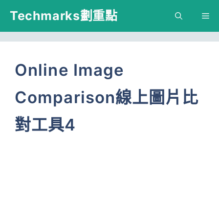
跳
Techmarks劃重點
M
至
主
要
Online Image
內
Comparison線上圖片比
容
對工具4