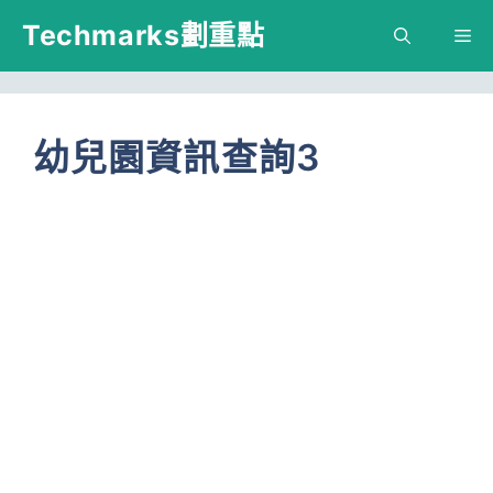
跳
Techmarks劃重點
M
至
主
要
幼兒園資訊查詢3
內
容