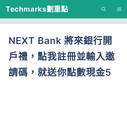
跳
Techmarks劃重點
M
至
主
要
NEXT Bank 將來銀行開
內
戶禮，點我註冊並輸入邀
容
請碼，就送你點數現金5