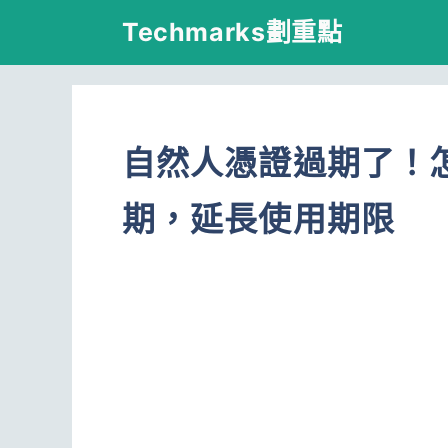
跳
Techmarks劃重點
至
主
要
自然人憑證過期了！
內
容
期，延長使用期限