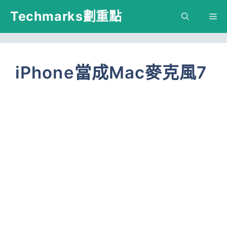
跳
Techmarks劃重點
M
至
主
要
iPhone當成Mac麥克風7
內
容