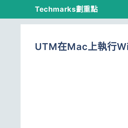
跳
Techmarks劃重點
至
主
要
UTM在Mac上執行Wi
內
容