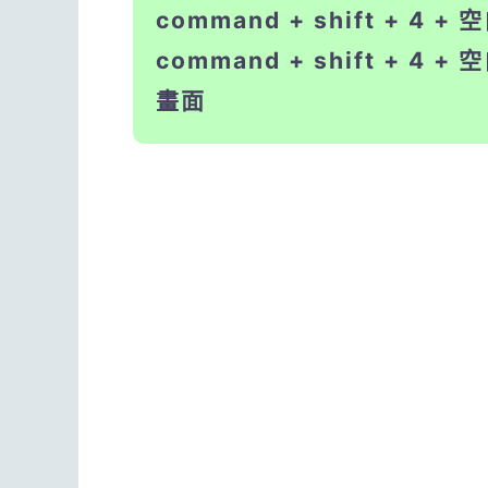
command + shift + 4 
command + shift + 4 
畫面