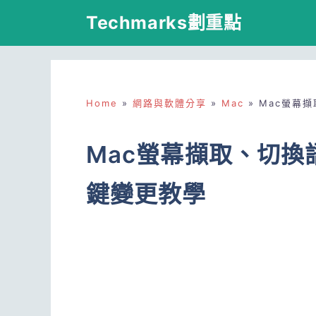
跳
Techmarks劃重點
至
主
要
Home
»
網路與軟體分享
»
Mac
»
Mac螢幕
內
容
Mac螢幕擷取、切
鍵變更教學