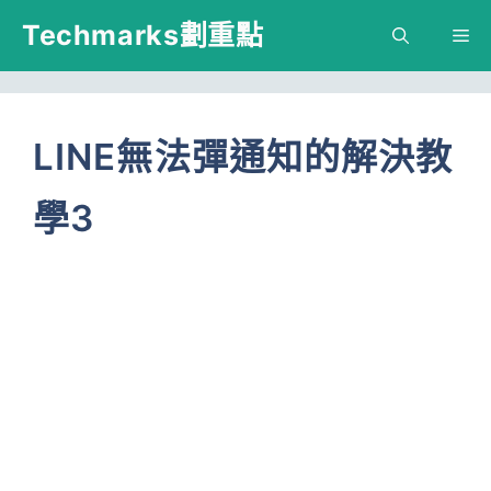
跳
Techmarks劃重點
M
至
主
要
LINE無法彈通知的解決教
內
學3
容