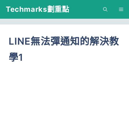
跳
Techmarks劃重點
M
至
主
要
LINE無法彈通知的解決教
內
學1
容