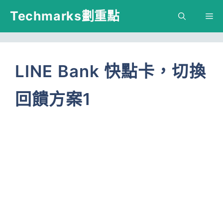
跳
Techmarks劃重點
M
至
主
要
LINE Bank 快點卡，切換
內
回饋方案1
容