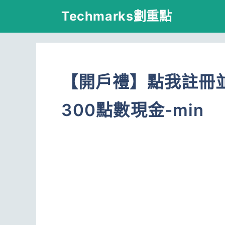
跳
Techmarks劃重點
至
主
要
【開戶禮】點我註冊並綁
內
容
300點數現金-min