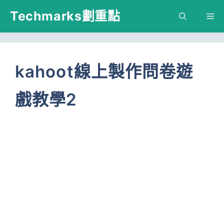
跳
Techmarks劃重點
M
至
主
要
kahoot線上製作問卷遊
內
戲教學2
容