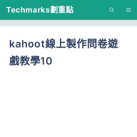
跳
Techmarks劃重點
M
至
主
要
kahoot線上製作問卷遊
內
戲教學10
容