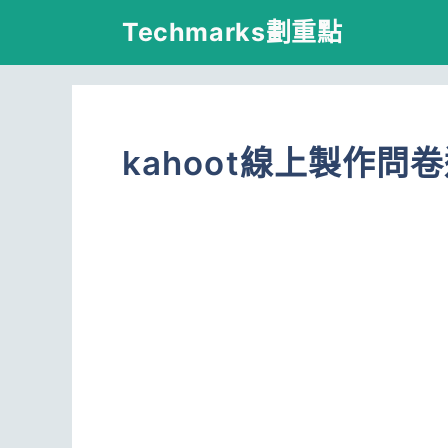
跳
Techmarks劃重點
至
主
要
kahoot線上製作問
內
容