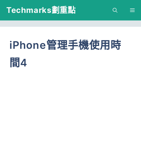
跳
Techmarks劃重點
M
至
主
要
iPhone管理手機使用時
內
間4
容