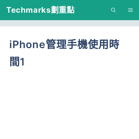
跳
Techmarks劃重點
M
至
主
要
iPhone管理手機使用時
內
間1
容