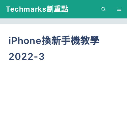
跳
Techmarks劃重點
M
至
主
要
iPhone換新手機教學
內
2022-3
容