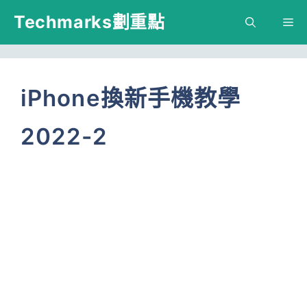
跳
Techmarks劃重點
M
至
主
要
iPhone換新手機教學
內
2022-2
容