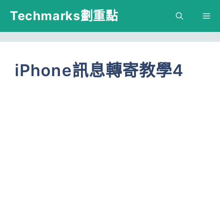
跳
Techmarks劃重點
M
至
主
要
iPhone訊息轉寄教學4
內
容