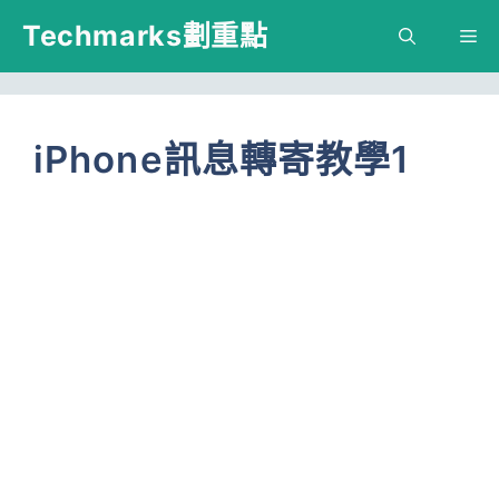
跳
Techmarks劃重點
M
至
主
要
iPhone訊息轉寄教學1
內
容