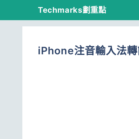
跳
Techmarks劃重點
至
主
要
iPhone注音輸入法轉
內
容