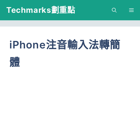
跳
Techmarks劃重點
M
至
主
要
iPhone注音輸入法轉簡
內
體
容