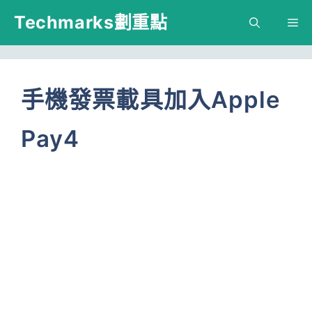
跳
Techmarks劃重點
M
至
主
要
手機發票載具加入Apple
內
Pay4
容