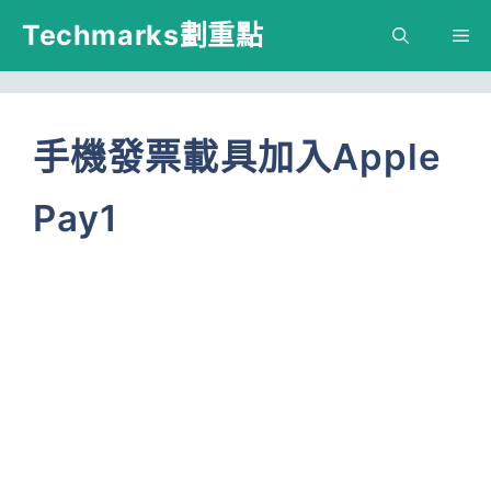
跳
Techmarks劃重點
M
至
主
要
手機發票載具加入Apple
內
Pay1
容