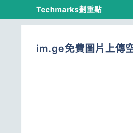
跳
Techmarks劃重點
至
主
要
im.ge免費圖片上傳
內
容