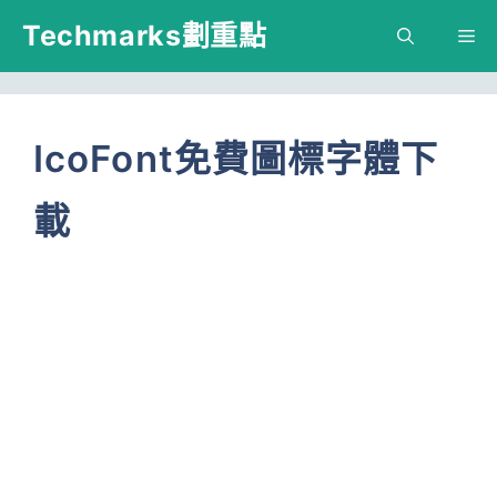
跳
Techmarks劃重點
M
至
主
要
IcoFont免費圖標字體下
內
載
容