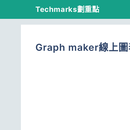
跳
Techmarks劃重點
至
主
要
Graph maker線
內
容