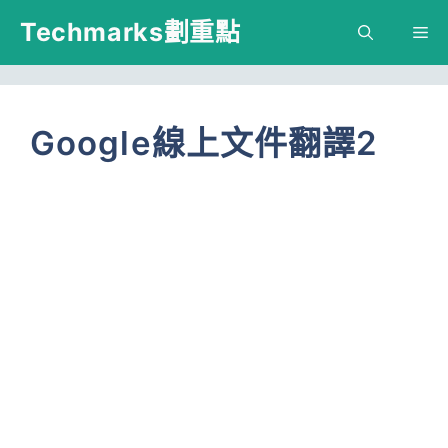
跳
Techmarks劃重點
M
至
主
要
Google線上文件翻譯2
內
容