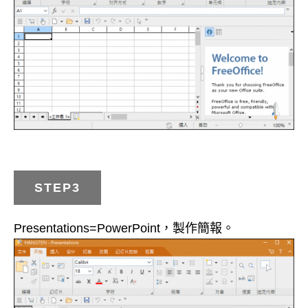
STEP3
Presentations=PowerPoint，製作簡報。