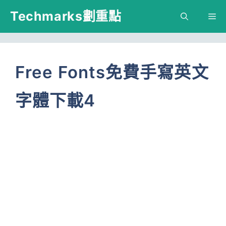
跳
Techmarks劃重點
M
至
主
要
Free Fonts免費手寫英文
內
字體下載4
容