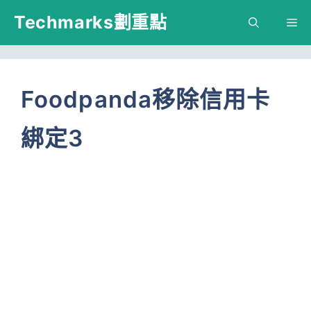
跳
Techmarks劃重點
M
至
主
要
Foodpanda移除信用卡
內
綁定3
容