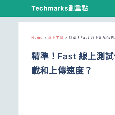
跳
Techmarks劃重點
至
主
要
Home
»
線上工具
»
精準！Fast 線上測試你
內
容
精準！Fast 線上
載和上傳速度？