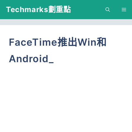
跳
Techmarks劃重點
M
至
主
要
FaceTime推出Win和
內
Android_
容