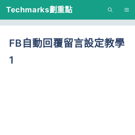
跳
Techmarks劃重點
M
至
主
要
FB自動回覆留言設定教學
內
1
容