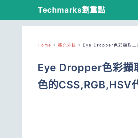
跳
Techmarks劃重點
至
主
要
Home
»
擴充外掛
»
Eye Dropper色彩擷
內
容
Eye Dropper
色的CSS,RGB,H