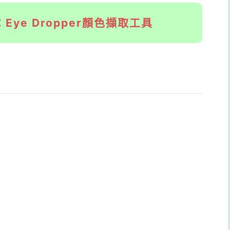
：
Eye Dropper顏色擷取工具