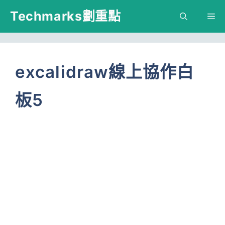
跳
Techmarks劃重點
M
至
主
要
excalidraw線上協作白
內
板5
容