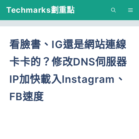
跳
Techmarks劃重點
M
至
主
要
看臉書、IG還是網站連線
內
卡卡的？修改DNS伺服器
容
IP加快載入Instagram、
FB速度