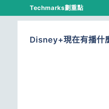
跳
Techmarks劃重點
至
主
要
Disney+現在有播
內
容