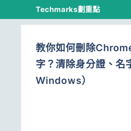
跳
Techmarks劃重點
至
主
要
教你如何刪除Chro
內
容
字？清除身分證、名
Windows）