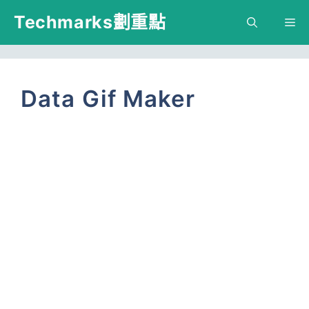
跳
Techmarks劃重點
M
至
主
要
Data Gif Maker
內
容