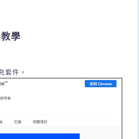
 教學
擴充套件。