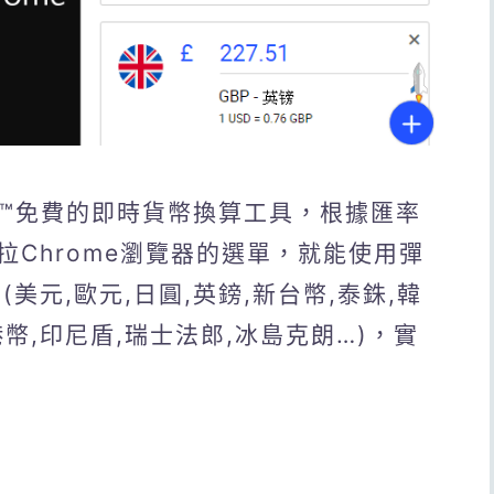
hrome™免費的即時貨幣換算工具，根據匯率
Chrome瀏覽器的選單，就能使用彈
美元,歐元,日圓,英鎊,新台幣,泰銖,韓
港幣,印尼盾,瑞士法郎,冰島克朗…)，實