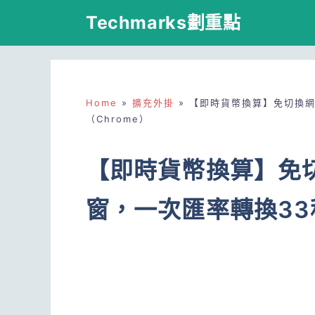
跳
Techmarks劃重點
至
主
要
Home
»
擴充外掛
»
【即時貨幣換算】免切換網
內
（Chrome）
容
【即時貨幣換算】免
窗，一次匯率轉換33