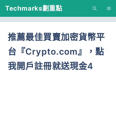
跳
Techmarks劃重點
M
至
主
要
推薦最佳買賣加密貨幣平
內
台『Crypto.com』，點
容
我開戶註冊就送現金4