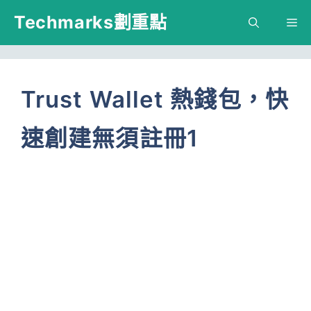
跳
Techmarks劃重點
M
至
主
要
Trust Wallet 熱錢包，快
內
速創建無須註冊1
容