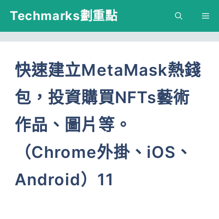
跳
Techmarks劃重點
M
至
主
要
快速建立MetaMask熱錢
內
包，投資購買NFTs藝術
容
作品、圖片等。
（Chrome外掛、iOS、
Android）11