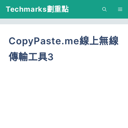
跳
Techmarks劃重點
M
至
主
要
CopyPaste.me線上無線
內
傳輸工具3
容